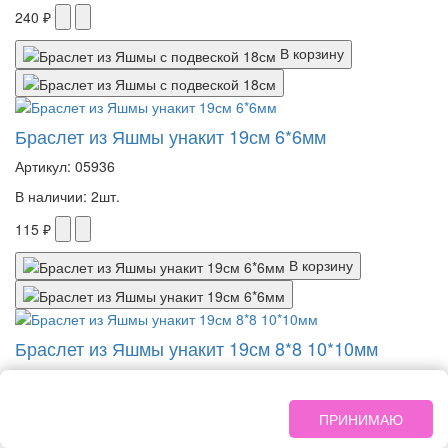
240 ₽
В корзину
Браслет из Яшмы унакит 19см 6*6мм
Артикул: 05936
В наличии: 2шт.
115 ₽
В корзину
Браслет из Яшмы унакит 19см 8*8 10*10мм
Артикул: 05934
Этот сайт использует файлы cookie.
В наличии: 1шт.
Подробнее
Политика
ПРИНИМАЮ
конфиденциальности
.
190 ₽